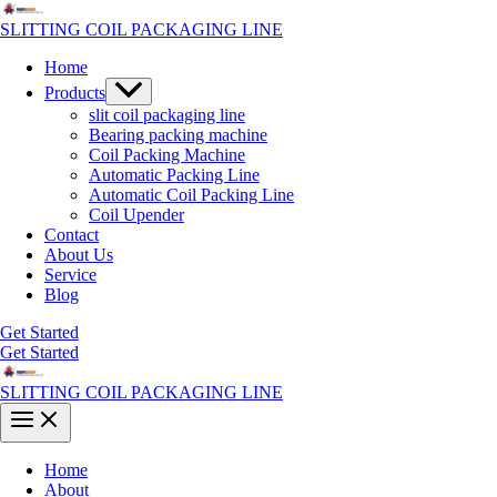
Skip
to
SLITTING COIL PACKAGING LINE
content
Home
Menu
Products
Toggle
slit coil packaging line
Bearing packing machine
Coil Packing Machine
Automatic Packing Line
Automatic Coil Packing Line
Coil Upender
Contact
About Us
Service
Blog
Get Started
Get Started
SLITTING COIL PACKAGING LINE
Main
Menu
Home
About