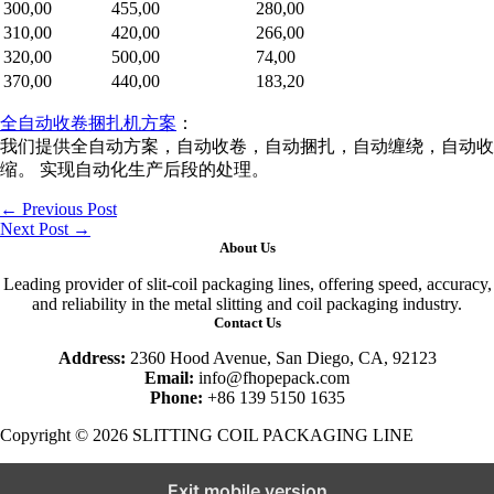
300,00
455,00
280,00
310,00
420,00
266,00
320,00
500,00
74,00
370,00
440,00
183,20
全自动收卷捆扎机方案
：
我们提供全自动方案，自动收卷，自动捆扎，自动缠绕，自动收
缩。 实现自动化生产后段的处理。
←
Previous Post
Next Post
→
About Us
Leading provider of slit-coil packaging lines, offering speed, accuracy,
and reliability in the metal slitting and coil packaging industry.
Contact Us
Address:
2360 Hood Avenue, San Diego, CA, 92123
Email:
info@fhopepack.com
Phone:
+86 139 5150 1635
Copyright © 2026 SLITTING COIL PACKAGING LINE
Exit mobile version