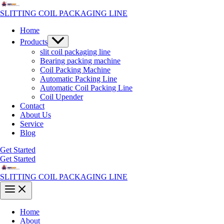
Skip
to
SLITTING COIL PACKAGING LINE
content
Home
Menu
Products
Toggle
slit coil packaging line
Bearing packing machine
Coil Packing Machine
Automatic Packing Line
Automatic Coil Packing Line
Coil Upender
Contact
About Us
Service
Blog
Get Started
Get Started
SLITTING COIL PACKAGING LINE
Main
Menu
Home
About