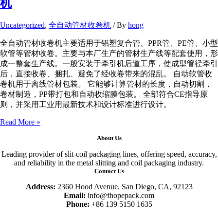
机
Uncategorized
,
全自动管材收卷机
/ By
hong
全自动管材收卷机主要适用于铝塑复合管、PPR管、PE管、小型
软管等管材收卷。主要与本厂生产的管材生产线等配套使用，形
成一整套生产线。一般安装于牵引机后道工序，使成型管径牵引
后，直接收卷、捆扎、避免了经收卷带来的混乱。 自动软管收
卷机用于离线管材包装。 它能够计算管材的长度，自动切割，
卷材制造，PP带打包和自动收缩膜包装。 全部符合CE指导原
则，并采用工业用最新技术和设计标准进行设计。
全
Read More »
自
About Us
动
管
Leading provider of slit-coil packaging lines, offering speed, accuracy,
材
and reliability in the metal slitting and coil packaging industry.
Contact Us
收
卷
Address:
2360 Hood Avenue, San Diego, CA, 92123
包
Email:
info@fhopepack.com
装
Phone:
+86 139 5150 1635
机